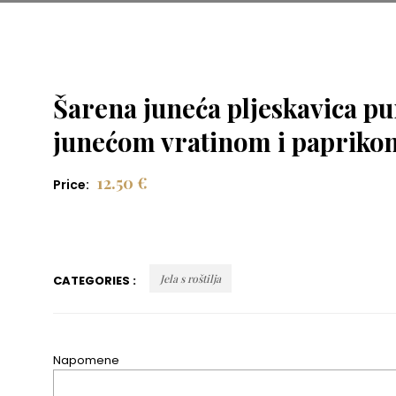
Šarena juneća pljeskavica p
junećom vratinom i papriko
12.50
€
Price:
Jela s roštilja
CATEGORIES :
Napomene