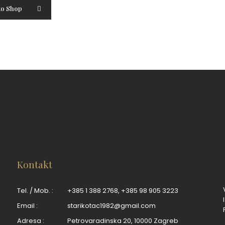
to Shop
Kontakt
Tel. / Mob. :
+385 1 388 2768
,
+385 98 905 3223
Email :
starikotac1982@gmail.com
Adresa :
Petrovaradinska 20, 10000 Zagreb