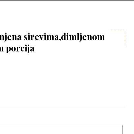
unjena sirevima,dimljenom
m porcija