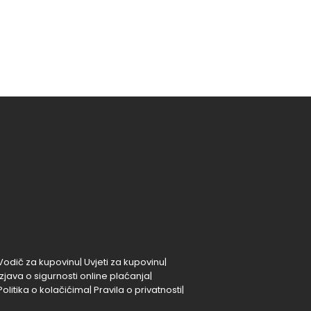
Vodič za kupovinu|
Uvjeti za kupovinu|
Izjava o sigurnosti online plaćanja|
Politika o kolačićima|
Pravila o privatnosti|