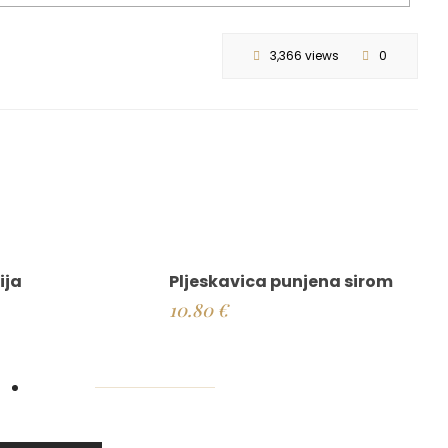
3,366 views
0
ija
Pljeskavica punjena sirom
10.80
€