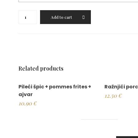
Šarena
Add to cart
juneća
pljeskavica
punjena
sirevima,dimljenom
junećom
vratinom
i
paprikom
Related products
porcija
quantity
Pileći špic + pommes frites +
Ražnjići porc
ajvar
12.50
€
10.90
€