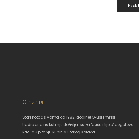
Back 
O nama
Stari Kotač s Vama od 1982. godine! Okusi i mirisi
tradicionalne kuhinje doživljaj su za ‘dušu i tijelo’ pogotovo
kad je u pitanju kuhinja Starog Kotača...