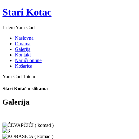
Stari Kotac
1 item
Your Cart
Naslovna
O nama
Galerija
Kontakt
Naruči online
Košarica
Your Cart
1 item
Stari Kotač u slikama
Galerija