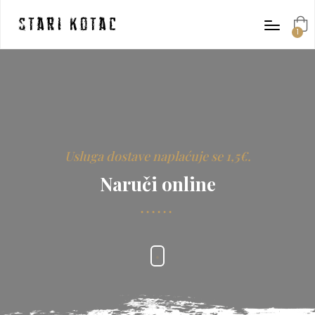
Stari Kotac
1
item
Usluga dostave naplaćuje se 1,5€.
Naruči online