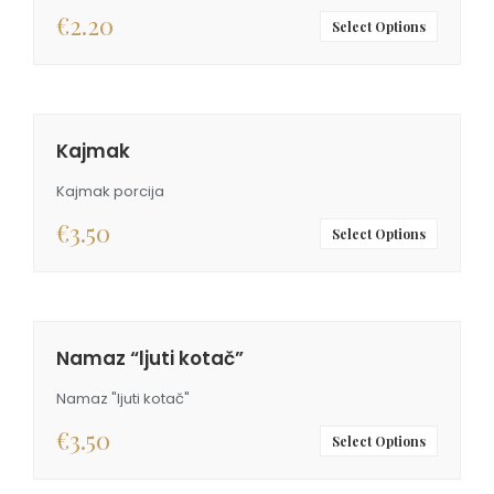
€
2.20
Select Options
Kajmak
Kajmak porcija
€
3.50
Select Options
Namaz “ljuti kotač”
Namaz "ljuti kotač"
€
3.50
Select Options