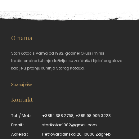
O nama
Stari Kotač s Vama od 1982. godine! Okusi i mirisi
tradicionalne kuhinje doživljaj su za ‘dušu i tijelo’ pogotovo
kad je u pitanju kuhinja Starog Kotača...
Saznaj više
Kontakt
Tel. / Mob. :
+385 1 388 2768
,
+385 98 905 3223
Email :
starikotac1982@gmail.com
Adresa :
Petrovaradinska 20, 10000 Zagreb