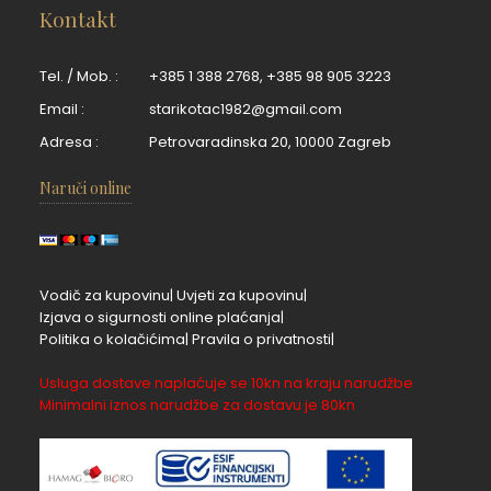
Kontakt
Tel. / Mob. :
+385 1 388 2768
,
+385 98 905 3223
Email :
starikotac1982@gmail.com
Adresa :
Petrovaradinska 20, 10000 Zagreb
Naruči online
Vodič za kupovinu|
Uvjeti za kupovinu|
Izjava o sigurnosti online plaćanja|
Politika o kolačićima|
Pravila o privatnosti|
Usluga dostave naplaćuje se 10kn na kraju narudžbe
Minimalni iznos narudžbe za dostavu je 80kn