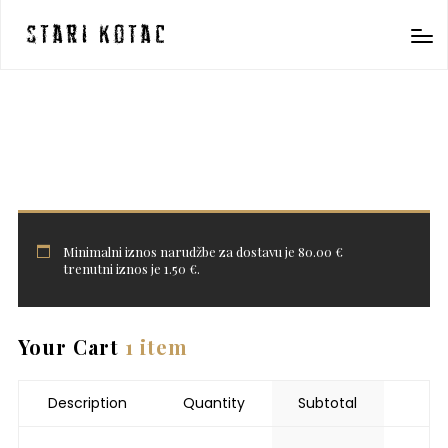
Stari Kotac
Minimalni iznos narudžbe za dostavu je
80.00
€
trenutni iznos je
1.50
€
.
Your Cart
1 item
Description
Quantity
Subtotal