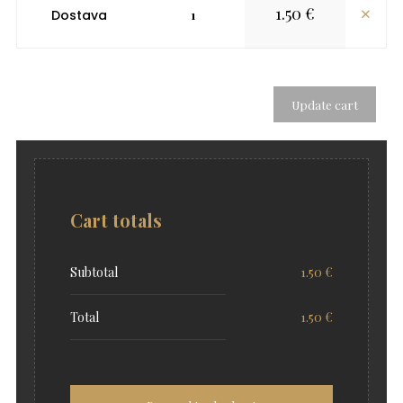
Dostava
1.50
€
Dostava
quantity
Update cart
Cart totals
Subtotal
1.50
€
Total
1.50
€