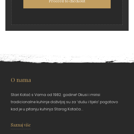
Proceed to checkout
O nama
Stari Kotač s Vama od 1982. godine! Okusi i mirisi
tradicionalne kuhinje doživljaj su za ‘dušu i tijelo’ pogotovo
kad je u pitanju kuhinja Starog Kotača...
Saznaj više