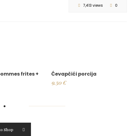
7,413 views
0
 pommes frites +
Ćevapčići porcija
9.50
€
to Shop