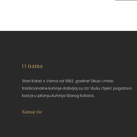
O nama
Stari Kotač s Vama od 1982. godine! Okusi i mirisi
tradicionalne kuhinje doživljaj su za ‘dušu i tijelo’ pogotovo
kad je u pitanju kuhinja Starog Kotača...
Saznaj više