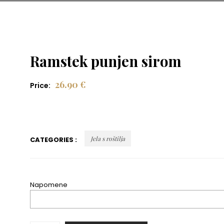
Ramstek punjen sirom
26.90
€
Price:
Jela s roštilja
CATEGORIES :
Napomene