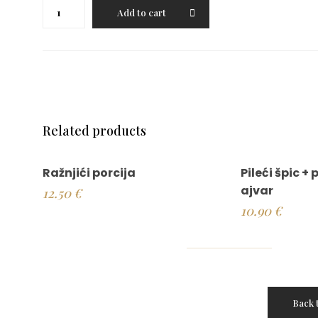
Ramstek
Add to cart
punjen
sirom
quantity
Related products
Ražnjići porcija
Pileći špic +
ajvar
12.50
€
10.90
€
Back 