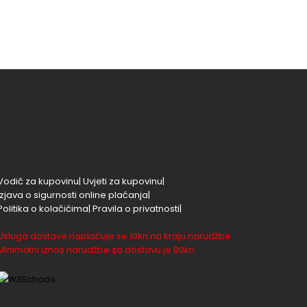
Vodič za kupovinu|
Uvjeti za kupovinu|
Izjava o sigurnosti online plaćanja|
Politika o kolačićima|
Pravila o privatnosti|
Usluga dostave naplaćuje se 10kn na kraju narudžbe
Minimalni iznos narudžbe za dostavu je 80kn