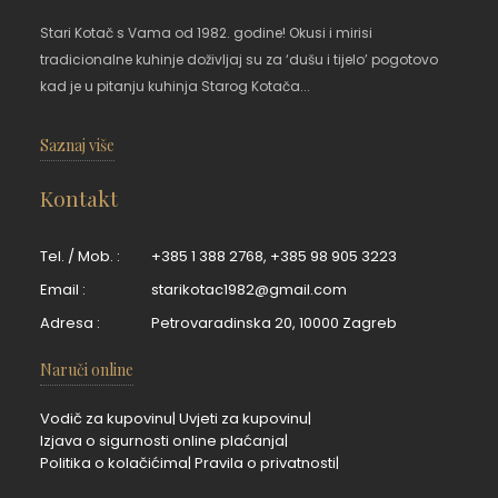
Stari Kotač s Vama od 1982. godine! Okusi i mirisi
tradicionalne kuhinje doživljaj su za ‘dušu i tijelo’ pogotovo
kad je u pitanju kuhinja Starog Kotača...
Saznaj više
Kontakt
Tel. / Mob. :
+385 1 388 2768
,
+385 98 905 3223
Email :
starikotac1982@gmail.com
Adresa :
Petrovaradinska 20, 10000 Zagreb
Naruči online
Vodič za kupovinu|
Uvjeti za kupovinu|
Izjava o sigurnosti online plaćanja|
Politika o kolačićima|
Pravila o privatnosti|