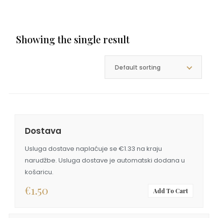
Showing the single result
Default sorting
Dostava
Usluga dostave naplaćuje se €1.33 na kraju
narudžbe. Usluga dostave je automatski dodana u
košaricu.
€
1.50
Add To Cart